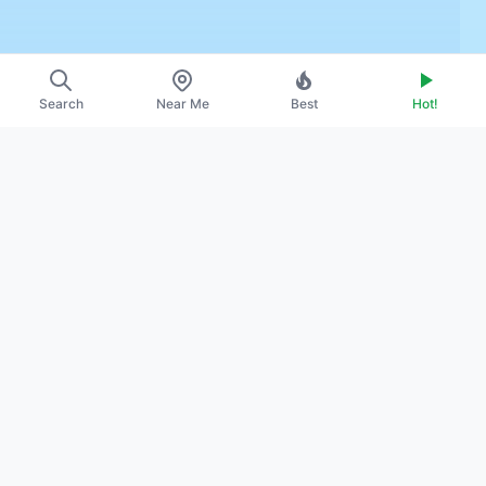
Search
Near Me
Best
Hot!
~
About Us
~
Contact
~
Promote Your Profile
~
Privacy Policy